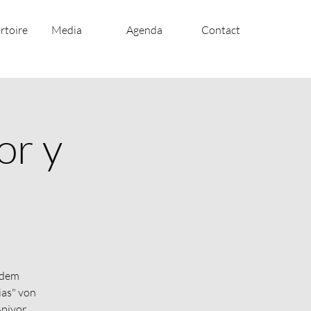
rtoire
Media
Agenda
Contact
or y
 dem
ias" von
pivor.