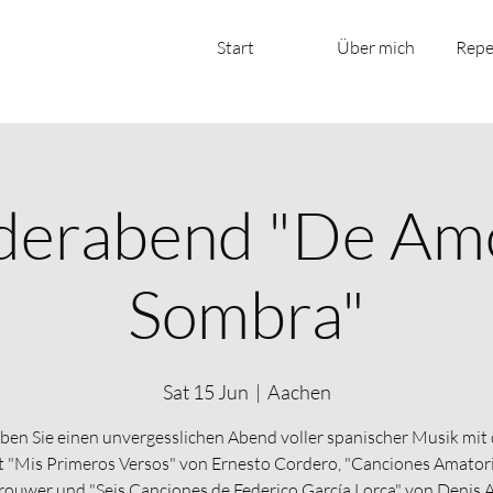
Start
Über mich
Repe
derabend "De Am
Sombra"
Sat 15 Jun
  |  
Aachen
eben Sie einen unvergesslichen Abend voller spanischer Musik mit
 "Mis Primeros Versos" von Ernesto Cordero, "Canciones Amator
rouwer und "Seis Canciones de Federico García Lorca" von Denis A