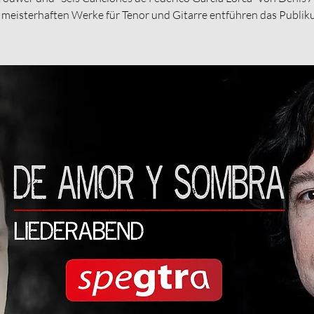
 meisterhaften Werke für Tenor und Gitarre entführen das Publik