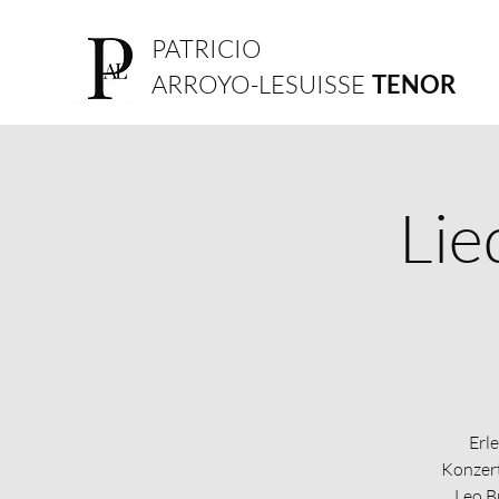
PATRICIO
ARROYO-LESUISSE
TENOR
Lie
Erl
Konzert
Leo B