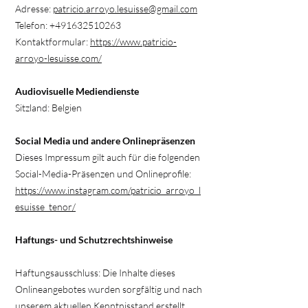
Adresse:
patricio.arroyo.lesuisse@gmail.com
Telefon:
+491632510263
Kontaktformular:
https://www.patricio-
arroyo-lesuisse.com/
Audiovisuelle Mediendienste
Sitzland: Belgien
Social Media und andere Onlinepräsenzen
Dieses Impressum gilt auch für die folgenden
Social-Media-Präsenzen und Onlineprofile:
https://www.instagram.com/patricio_arroyo_l
esuisse_tenor/
Haftungs- und Schutzrechtshinweise
Haftungsausschluss: Die Inhalte dieses
Onlineangebotes wurden sorgfältig und nach
unserem aktuellen Kenntnisstand erstellt,