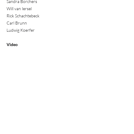
Sandra Borchers
Will van Iersel
Rick Schachtebeck
Carl Brunn
Ludwig Koerfer
Video
Theater Aachen
Sinfonieorchester Aachen
Erstellt mit kostenlosem Datenschutz-
Generator.de von Dr. Thomas Schwenke
PATRICIO ARROYO-LESUISSE
TENOR